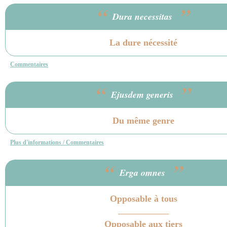
“
”
Dura necessitas
La dure nécessité
Commentaires
“
”
Ejusdem generis
Du même genre
Plus d'informations / Commentaires
“
”
Erga omnes
Opposable à tous
Opposable aux tiers