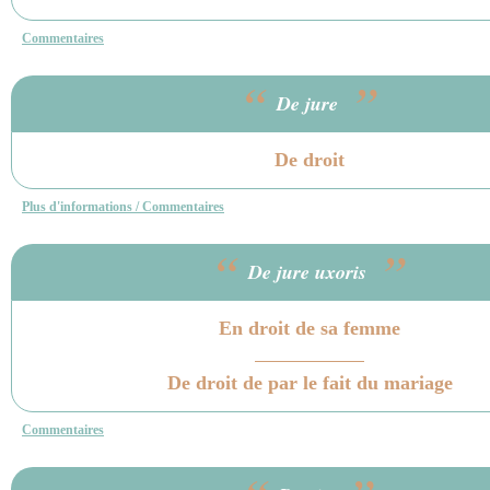
Commentaires
“
”
De jure
De droit
Plus d'informations / Commentaires
“
”
De jure uxoris
En droit de sa femme
De droit de par le fait du mariage
Commentaires