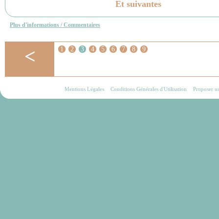
Et suivantes
Plus d'informations / Commentaires
<
1
2
3
4
5
6
7
8
9
Mentions Légales
Conditions Générales d'Utilisation
Proposer u