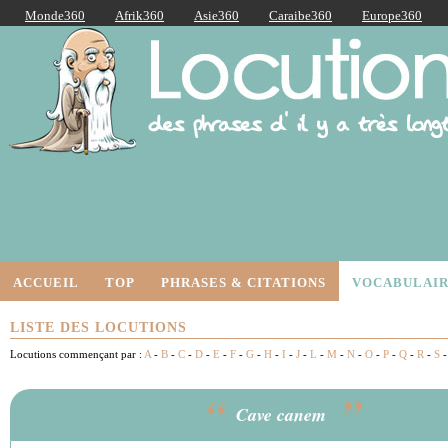
Monde360
Afrik360
Asie360
Caraibe360
Europe360
AmériqueLatine360
AmériqueDuNord360
Océanie360
Orient360
Locutions Latines
ACCUEIL
TOP
PHRASES & CITATIONS
VOCABULAIR
LISTE DES LOCUTIONS
Locutions commençant par :
A
-
B
-
C
-
D
-
E
-
F
-
G
-
H
-
I
-
J
-
L
-
M
-
N
-
O
-
P
-
Q
-
R
-
S
“
”
Cave canem