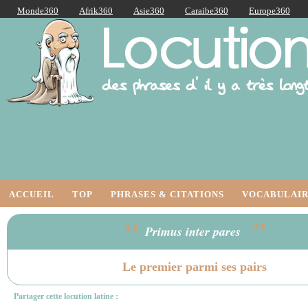
Monde360
Afrik360
Asie360
Caraibe360
Europe360
AmériqueLatine360
AmériqueDuNord360
Océanie360
Orient360
Locutions Latines
ACCUEIL
TOP
PHRASES & CITATIONS
VOCABULAIR
“
”
Primus inter pares
Le premier parmi ses pairs
Partager cette locution latine :