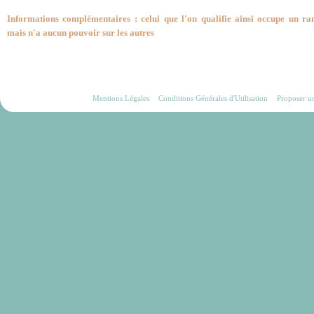
Informations complémentaires : celui que l'on qualifie ainsi occupe un ra
mais n'a aucun pouvoir sur les autres
Mentions Légales
Conditions Générales d'Utilisation
Proposer u