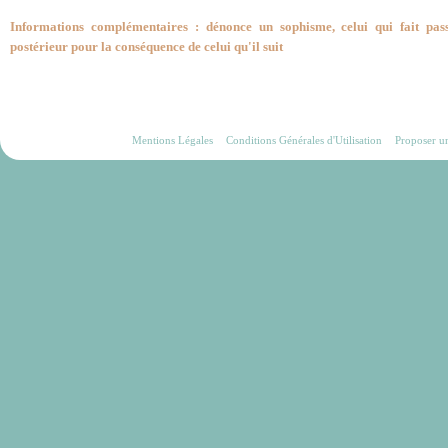
Informations complémentaires : dénonce un sophisme, celui qui fait pa
postérieur pour la conséquence de celui qu'il suit
Mentions Légales
Conditions Générales d'Utilisation
Proposer u