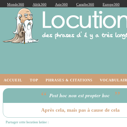
Monde360
Afrik360
Asie360
Caraibe360
Europe360
AmériqueLatine360
AmériqueDuNord360
Océanie360
Orient360
Locutions Latines
ACCUEIL
TOP
PHRASES & CITATIONS
VOCABULAIR
“
”
Post hoc non est propter hoc
Après cela, mais pas à cause de cela
Partager cette locution latine :