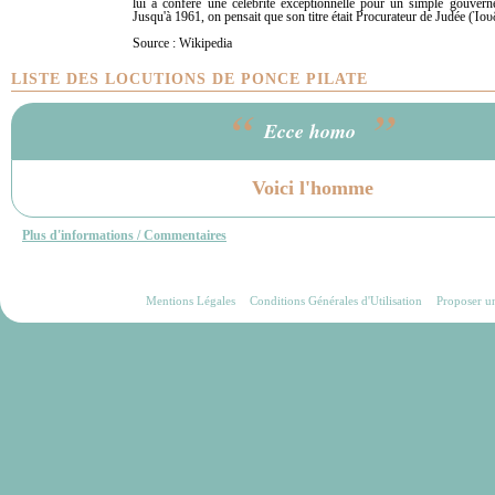
lui a conféré une célébrité exceptionnelle pour un simple gouverne
Jusqu'à 1961, on pensait que son titre était Procurateur de Judée (Ἰο
Source : Wikipedia
LISTE DES LOCUTIONS DE PONCE PILATE
“
”
Ecce homo
Voici l'homme
Plus d'informations / Commentaires
Mentions Légales
Conditions Générales d'Utilisation
Proposer u