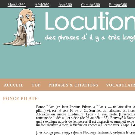
Monde360
Afrik360
Asie360
Caraibe360
Europe360
AmériqueLatine360
AmériqueDuNord360
Océanie360
Orient360
Locutions Latines
ACCUEIL
TOP
PHRASES & CITATIONS
VOCABULAIR
PONCE PILATE
Ponce Pilate (en latin Pontius Pilatus « Pilatus — titulaire d'un j
pilum) »), est né vers 10 av. J.-C.. Son lieu de naissance est inc
Abruzzes ou encore Lugdunum (Lyon)). Il était préfet (Praefectus
romaine de Judée au ier siècle (de 26 au début 37). Renvoyé à Rome 
qu'il s'explique auprès de l'empereur, il est disgracié et aurait été exil
lui font trouver la mort, à Vienne ou encore à Lucerne vers 39 apr. J.-
Il est connu pour avoir, selon le Nouveau Testament, ordonné le cru