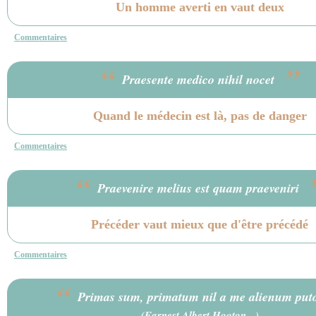
Un homme averti en vaut deux
Commentaires
“
”
Praesente medico nihil nocet
Quand le médecin est là, pas de danger
Commentaires
“
Praevenire melius est quam praeveniri
Précéder vaut mieux que d'être précédé
Commentaires
“
Primas sum, primatum nil a me alienum pu
(
Earnest Albert Hooton
- )