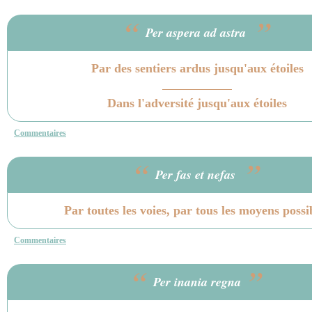
“
”
Per aspera ad astra
Par des sentiers ardus jusqu'aux étoiles
Dans l'adversité jusqu'aux étoiles
Commentaires
“
”
Per fas et nefas
Par toutes les voies, par tous les moyens possi
Commentaires
“
”
Per inania regna