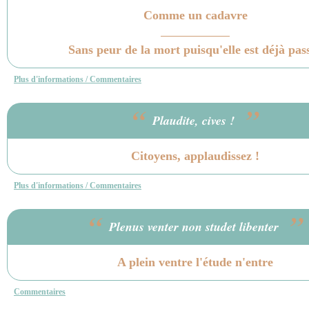
Comme un cadavre
Sans peur de la mort puisqu'elle est déjà pas
Plus d'informations / Commentaires
“
”
Plaudite, cives !
Citoyens, applaudissez !
Plus d'informations / Commentaires
“
”
Plenus venter non studet libenter
A plein ventre l'étude n'entre
Commentaires