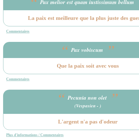
“
Pax melior est quam iustissimum bellum
La paix est meilleure que la plus juste des gue
Commentaires
“
”
Pax vobiscum
Que la paix soit avec vous
Commentaires
“
”
Pecunia non olet
(
Vespasien
- )
L'argent n'a pas d'odeur
Plus d'informations / Commentaires