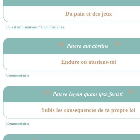
Du pain et des jeux
Plus d'informations / Commentaires
“
”
Patere aut abstine
Endure ou abstiens-toi
Commentaires
“
”
Patere legem quam ipse fecisti
Subis les conséquences de ta propre loi
Commentaires