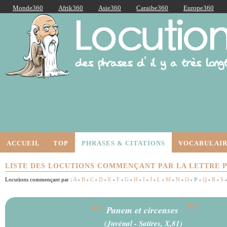
Monde360
Afrik360
Asie360
Caraibe360
Europe360
AmériqueLatine360
AmériqueDuNord360
Océanie360
Orient360
Locutions Latines
ACCUEIL
TOP
PHRASES & CITATIONS
VOCABULAIR
LISTE DES LOCUTIONS COMMENÇANT PAR LA LETTRE 
Locutions commençant par :
A
-
B
-
C
-
D
-
E
-
F
-
G
-
H
-
I
-
J
-
L
-
M
-
N
-
O
-
P
-
Q
-
R
-
S
“
”
Panem et circenses
(
Juvénal
- Satires, X,81)