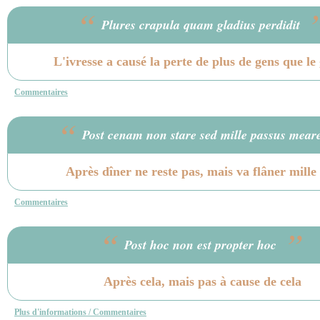
“
Plures crapula quam gladius perdidit
L'ivresse a causé la perte de plus de gens que le 
Commentaires
“
Post cenam non stare sed mille passus mear
Après dîner ne reste pas, mais va flâner mille
Commentaires
“
”
Post hoc non est propter hoc
Après cela, mais pas à cause de cela
Plus d'informations / Commentaires