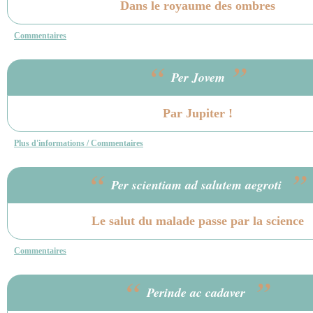
Dans le royaume des ombres
Commentaires
“
”
Per Jovem
Par Jupiter !
Plus d'informations / Commentaires
“
”
Per scientiam ad salutem aegroti
Le salut du malade passe par la science
Commentaires
“
”
Perinde ac cadaver