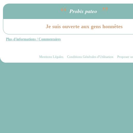
“
”
Probis pateo
Je suis ouverte aux gens honnêtes
Plus d'informations / Commentaires
Mentions Légales
Conditions Générales d'Utilisation
Proposer u