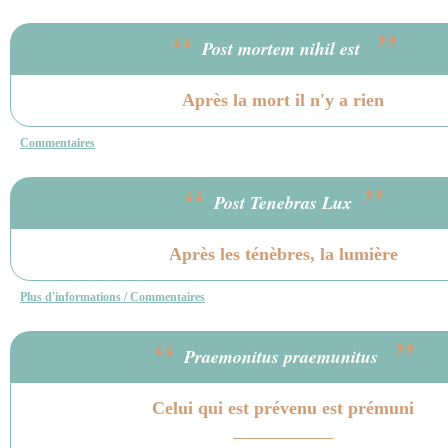
“
”
Post mortem nihil est
Après la mort il n'y a rien
Commentaires
“
”
Post Tenebras Lux
Après les ténèbres, la lumière
Plus d'informations / Commentaires
“
”
Praemonitus praemunitus
Celui qui est prévenu est prémuni