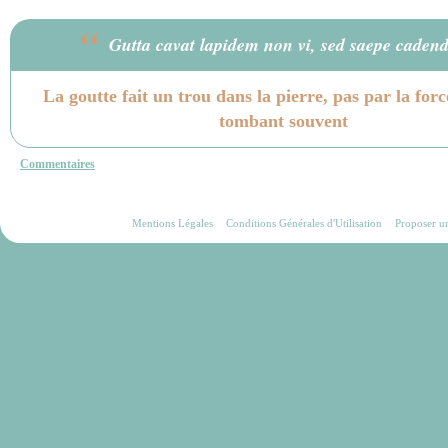
“
Gutta cavat lapidem non vi, sed saepe caden
La goutte fait un trou dans la pierre, pas par la forc
tombant souvent
Commentaires
Mentions Légales
Conditions Générales d'Utilisation
Proposer u