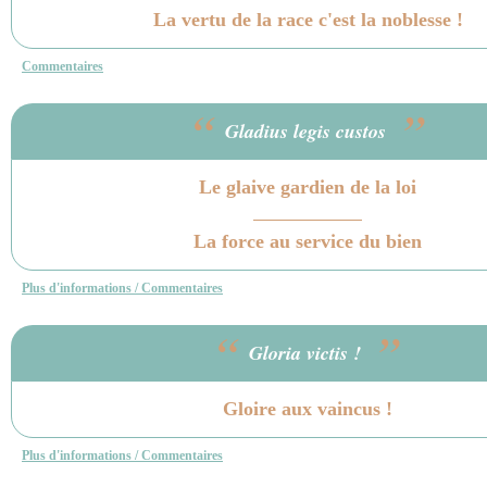
La vertu de la race c'est la noblesse !
Commentaires
“
”
Gladius legis custos
Le glaive gardien de la loi
La force au service du bien
Plus d'informations / Commentaires
“
”
Gloria victis !
Gloire aux vaincus !
Plus d'informations / Commentaires