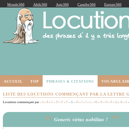
Monde360
Afrik360
Asie360
Caraibe360
Europe360
AmériqueLatine360
AmériqueDuNord360
Océanie360
Orient360
Locutions Latines
ACCUEIL
TOP
PHRASES & CITATIONS
VOCABULAIR
LISTE DES LOCUTIONS COMMENÇANT PAR LA LETTRE 
Locutions commençant par :
A
-
B
-
C
-
D
-
E
-
F
-
G
-
H
-
I
-
J
-
L
-
M
-
N
-
O
-
P
-
Q
-
R
-
S
“
”
Generis virtus nobilitas !