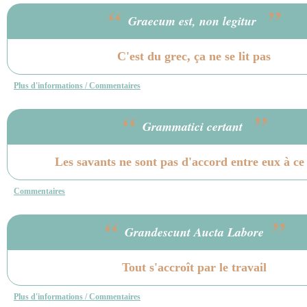
“
”
Graecum est, non legitur
C'est du grec, ça ne se lit pas
Plus d'informations / Commentaires
“
”
Grammatici certant
Les savants ne sont pas d'accord entre eux à ce 
Commentaires
“
”
Grandescunt Aucta Labore
Tout s'accroît par le travail
Plus d'informations / Commentaires