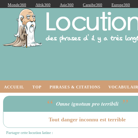
Monde360
Afrik360
Asie360
Caraibe360
Europe360
AmériqueLatine360
AmériqueDuNord360
Océanie360
Orient360
Locutions Latines
ACCUEIL
TOP
PHRASES & CITATIONS
VOCABULAIR
“
”
Omne ignotum pro terribili
Tout danger inconnu est terrible
Partager cette locution latine :