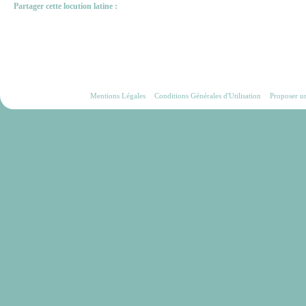
Partager cette locution latine :
Mentions Légales
Conditions Générales d'Utilisation
Proposer u