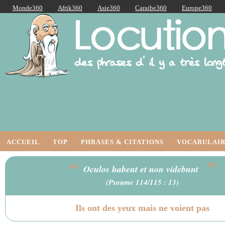
Monde360
Afrik360
Asie360
Caraibe360
Europe360
AmériqueLatine360
AmériqueDuNord360
Océanie360
Orient360
Locutions Latines
ACCUEIL
TOP
PHRASES & CITATIONS
VOCABULAIR
“
”
Oculos habent et non videbunt
(Psaume 114/115 : 13)
Ils ont des yeux mais ne voient pas