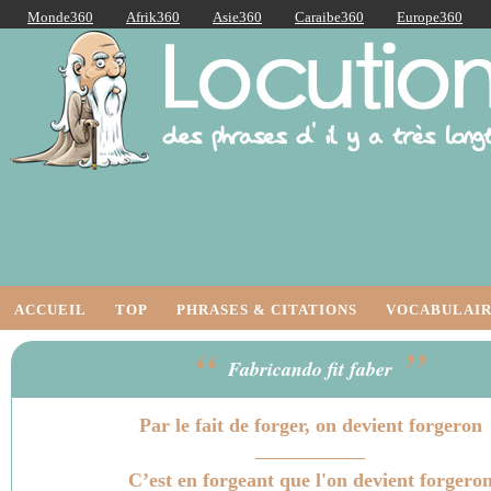
Monde360
Afrik360
Asie360
Caraibe360
Europe360
AmériqueLatine360
AmériqueDuNord360
Océanie360
Orient360
Locutions Latines
ACCUEIL
TOP
PHRASES & CITATIONS
VOCABULAIR
“
”
Fabricando fit faber
Par le fait de forger, on devient forgeron
C’est en forgeant que l'on devient forgero