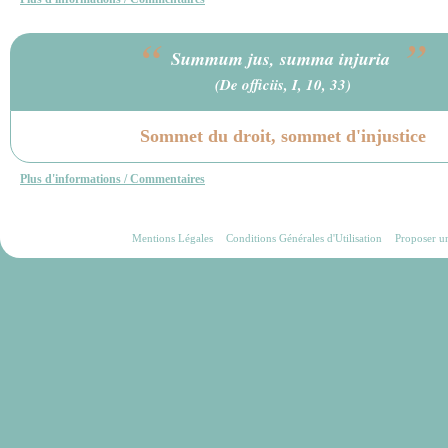
“
”
Summum jus, summa injuria
(De officiis, I, 10, 33)
Sommet du droit, sommet d'injustice
Plus d'informations / Commentaires
Mentions Légales
Conditions Générales d'Utilisation
Proposer u