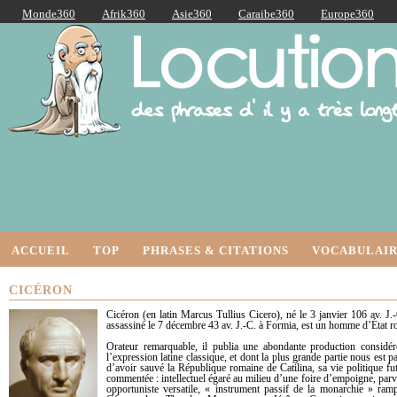
Monde360
Afrik360
Asie360
Caraibe360
Europe360
AmériqueLatine360
AmériqueDuNord360
Océanie360
Orient360
Locutions Latines
ACCUEIL
TOP
PHRASES & CITATIONS
VOCABULAIR
CICÉRON
Cicéron (en latin Marcus Tullius Cicero), né le 3 janvier 106 av. J.-
assassiné le 7 décembre 43 av. J.-C. à Formia, est un homme d’État ro
Orateur remarquable, il publia une abondante production consi
l’expression latine classique, et dont la plus grande partie nous est pa
d’avoir sauvé la République romaine de Catilina, sa vie politique fu
commentée : intellectuel égaré au milieu d’une foire d’empoigne, par
opportuniste versatile, « instrument passif de la monarchie » ra