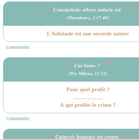
“
”
Consuetudo altera natura est
(Tusculanes, 2.17.40)
L'habitude est une seconde nature
Commentaires
“
”
Cui bono ?
(Pro Milone, 12.32)
Pour quel profit ?
A qui profite le crime ?
Commentaires
“
”
Cuiusvis hominis est errare