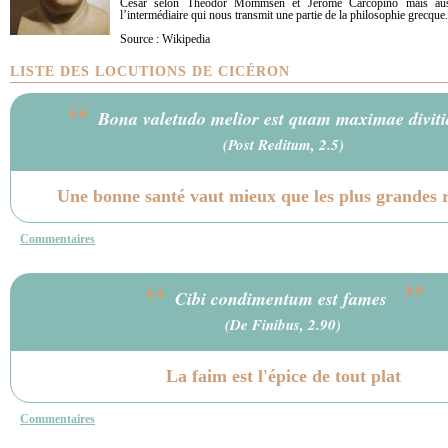
César selon Theodor Mommsen et Jérôme Carcopino mais auss
l’intermédiaire qui nous transmit une partie de la philosophie grecque.
Source : Wikipedia
LISTE DES LOCUTIONS DE CICÉRON
“
Bona valetudo melior est quam maximae divit
(Post Reditum, 2.5)
Une bonne santé vaut mieux que les plus grandes r
Commentaires
“
”
Cibi condimentum est fames
(De Finibus, 2.90)
La faim est l'épice de tout plat
Commentaires