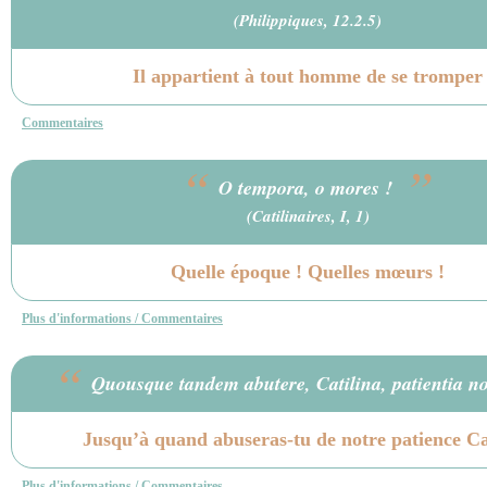
(Philippiques, 12.2.5)
Il appartient à tout homme de se tromper
Commentaires
“
”
O tempora, o mores !
(Catilinaires, I, 1)
Quelle époque ! Quelles mœurs !
Plus d'informations / Commentaires
“
Quousque tandem abutere, Catilina, patientia n
Jusqu’à quand abuseras-tu de notre patience Ca
Plus d'informations / Commentaires