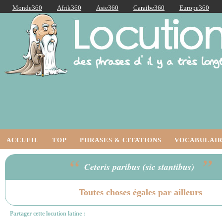
Monde360
Afrik360
Asie360
Caraibe360
Europe360
AmériqueLatine360
AmériqueDuNord360
Océanie360
Orient360
Locutions Latines
ACCUEIL
TOP
PHRASES & CITATIONS
VOCABULAIR
“
”
Ceteris paribus (sic stantibus)
Toutes choses égales par ailleurs
Partager cette locution latine :